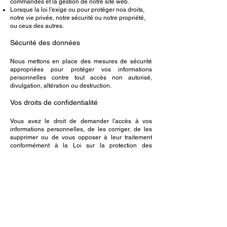
commandes et la gestion de notre site web.
Lorsque la loi l'exige ou pour protéger nos droits,
notre vie privée, notre sécurité ou notre propriété,
ou ceux des autres.
Sécurité des données
Nous mettons en place des mesures de sécurité
appropriées pour protéger vos informations
personnelles contre tout accès non autorisé,
divulgation, altération ou destruction.
Vos droits de confidentialité
Vous avez le droit de demander l'accès à vos
informations personnelles, de les corriger, de les
supprimer ou de vous opposer à leur traitement
conformément à la Loi sur la protection des
renseignements personnels et les documents
électroniques et aux lois provinciales applicables.
Modifications de la politique de
confidentialité
Nous nous réservons le droit de mettre à jour cette
politique de confidentialité à tout moment. La date
de la dernière mise à jour sera indiquée en haut de