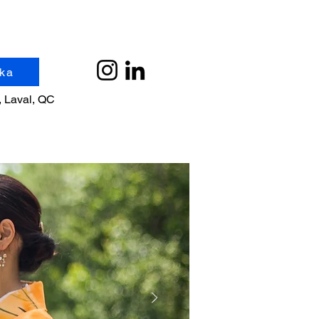
ïka
, Laval, QC